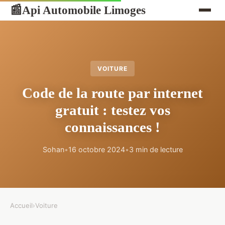
Api Automobile Limoges
📰
VOITURE
Code de la route par internet
gratuit : testez vos
connaissances !
Sohan
•
16 octobre 2024
•
3 min de lecture
Accueil
›
Voiture