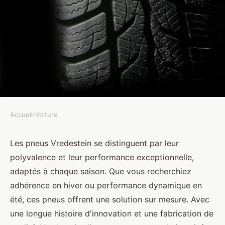
Accueil
›
Voiture
VOITURE
Les pneus Vredestein : un choix
Les pneus Vredestein se distinguent par leur
polyvalence et leur performance exceptionnelle,
idéal pour chaque saison
adaptés à chaque saison. Que vous recherchiez
adhérence en hiver ou performance dynamique en
Sohan
•
25 mars 2025
•
5 min de lecture
été, ces pneus offrent une solution sur mesure. Avec
une longue histoire d'innovation et une fabrication de