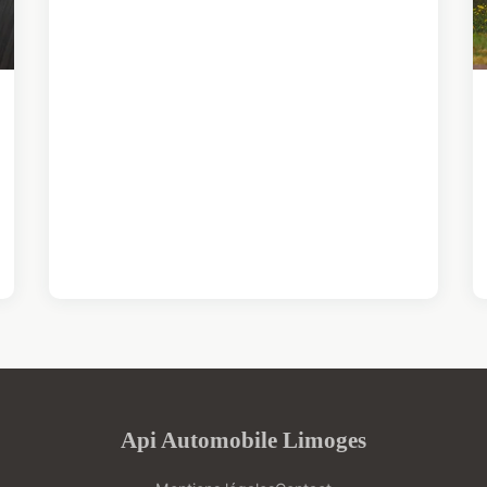
Api Automobile Limoges