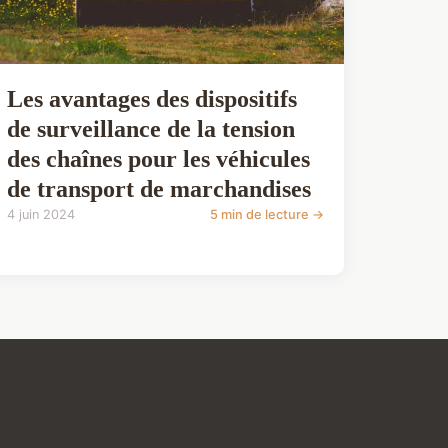
Les avantages des dispositifs
de surveillance de la tension
des chaînes pour les véhicules
de transport de marchandises
4 juin 2024
5 min de lecture →