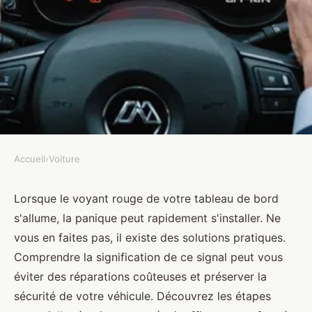
Accueil
›
Voiture
VOITURE
Que faire quand le voyant rouge
Lorsque le voyant rouge de votre tableau de bord
s'allume, la panique peut rapidement s'installer. Ne
au tableau de bord s'allume ?
vous en faites pas, il existe des solutions pratiques.
Comprendre la signification de ce signal peut vous
Sohan
•
29 octobre 2024
•
6 min de lecture
éviter des réparations coûteuses et préserver la
sécurité de votre véhicule. Découvrez les étapes